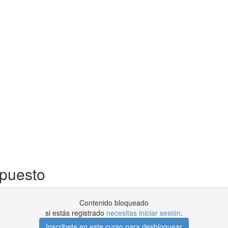
mpuesto
Contenido bloqueado
si estás registrado
necesitas iniciar sesión
.
Inscribete en este curso para desbloquear