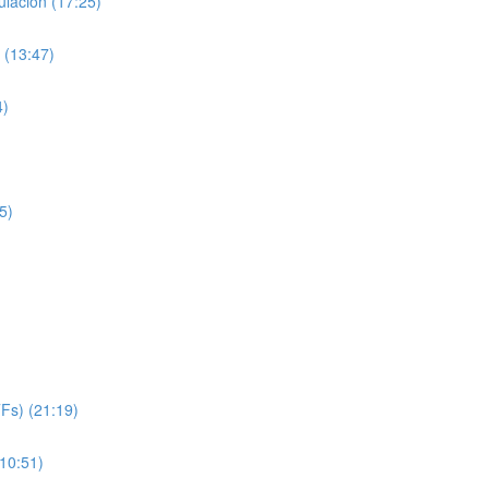
lación (17:25)
 (13:47)
4)
5)
TFs) (21:19)
(10:51)