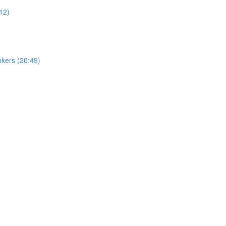
12)
okers (20:49)