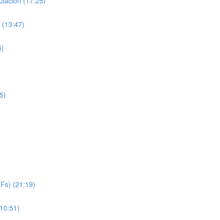
lación (17:25)
 (13:47)
4)
5)
TFs) (21:19)
(10:51)