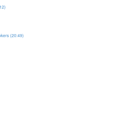
12)
okers (20:49)