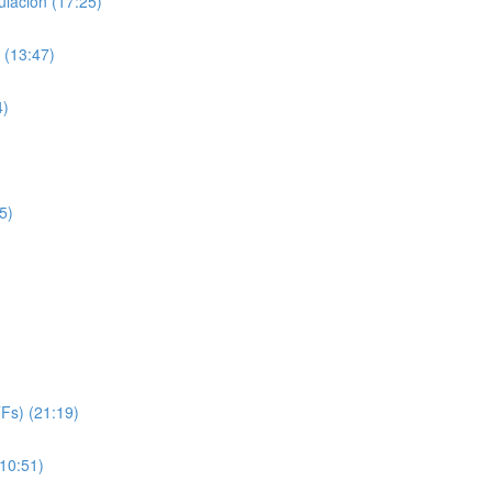
lación (17:25)
 (13:47)
4)
5)
TFs) (21:19)
(10:51)