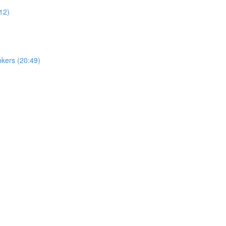
12)
okers (20:49)